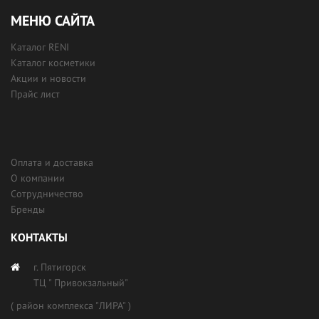
МЕНЮ САЙТА
Каталог RENI
Каталог косметики
Акции и новости
Прайс лист
Оплата и доставка
О компании
Сотрудничество
Бренды
КОНТАКТЫ
г. Пятигорск
ТЦ " Привокзальный"
( район комплекса "ЛИРА" )