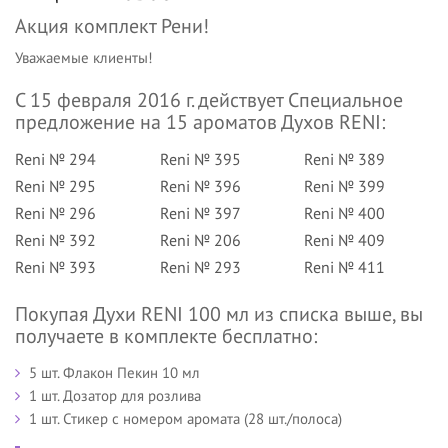
Акция комплект Рени!
Уважаемые клиенты!
С 15 февраля 2016 г. действует Специальное
предложение на 15 ароматов Духов RENI:
Reni № 294
Reni № 395
Reni № 389
Reni № 295
Reni № 396
Reni № 399
Reni № 296
Reni № 397
Reni № 400
Reni № 392
Reni № 206
Reni № 409
Reni № 393
Reni № 293
Reni № 411
Покупая Духи RENI 100 мл из списка выше, вы
получаете в комплекте бесплатно:
5 шт. Флакон Пекин 10 мл
1 шт. Дозатор для розлива
1 шт. Стикер с номером аромата (28 шт./полоса)