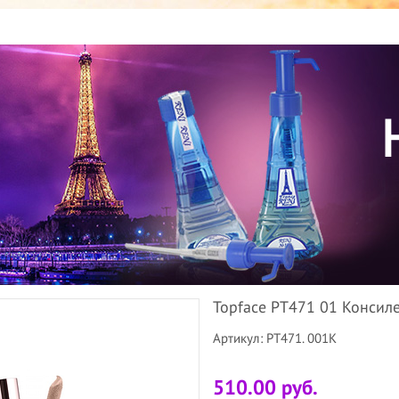
Topface PT471 01 Консиле
Артикул: PT471. 001K
510.00 руб.