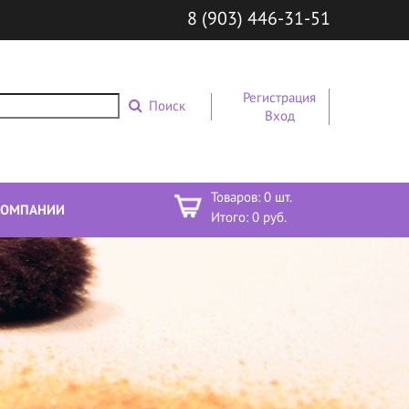
8 (903) 446-31-51
Регистрация
Поиск
Вход
Товаров:
0
шт.
КОМПАНИИ
Итого:
0
руб.