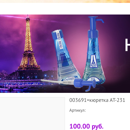
003691=кюретка АТ-231
Артикул:
100.00 руб.