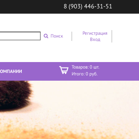
8 (903) 446-31-51
Регистрация
Поиск
Вход
Товаров:
0
шт.
КОМПАНИИ
Итого:
0
руб.