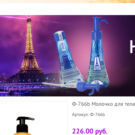
Ф-766b Молочко для тела
Артикул: Ф-766b
226.00 руб.