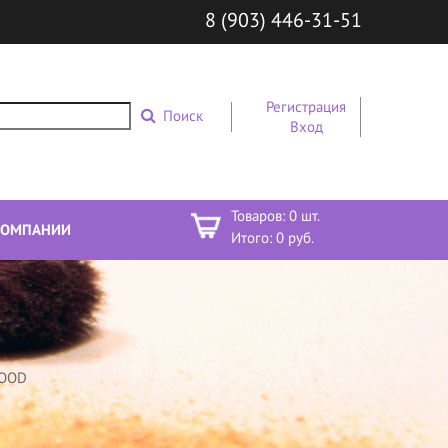
8 (903) 446-31-51
Регистрация
Поиск
Вход
Товаров:
0
шт.
КОМПАНИИ
Итого:
0
руб.
FOOD