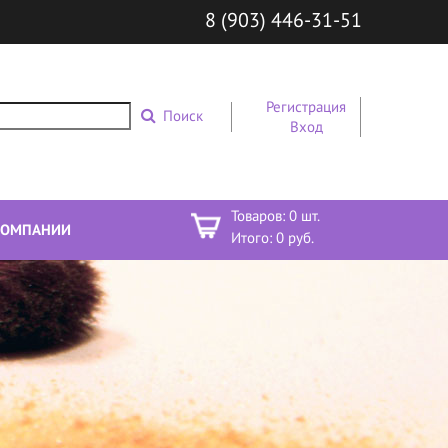
8 (903) 446-31-51
Регистрация
Поиск
Вход
Товаров:
0
шт.
КОМПАНИИ
Итого:
0
руб.