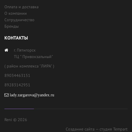
Оплата и доставка
О компании
Сотрудничество
Бренды
КОНТАКТЫ
г. Пятигорск
ТЦ " Привокзальный"
( район комплекса "ЛИРА" )
89034463151
89283142951
lady.zargarova@yandex.ru
Reni © 2026
Создание сайта
— студия Tempart