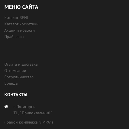
МЕНЮ САЙТА
Каталог RENI
Каталог косметики
Акции и новости
Прайс лист
Оплата и доставка
О компании
Сотрудничество
Бренды
КОНТАКТЫ
г. Пятигорск
ТЦ " Привокзальный"
( район комплекса "ЛИРА" )