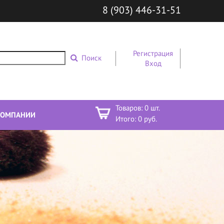
8 (903) 446-31-51
Регистрация
Поиск
Вход
Товаров:
0
шт.
КОМПАНИИ
Итого:
0
руб.