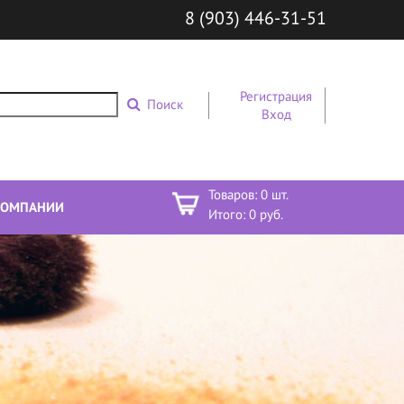
8 (903) 446-31-51
Регистрация
Поиск
Вход
Товаров:
0
шт.
КОМПАНИИ
Итого:
0
руб.