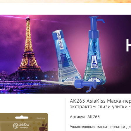
АК263 AsiaKiss Маска-пе
экстрактом слизи улитки 
Артикул: АК263
Увлажняющая маска-перчатки для