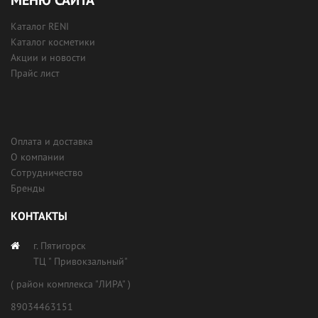
Каталог RENI
Каталог косметики
Акции и новости
Прайс лист
Оплата и доставка
О компании
Сотрудничество
Бренды
КОНТАКТЫ
г. Пятигорск
ТЦ " Привокзальный"
( район комплекса "ЛИРА" )
89034463151