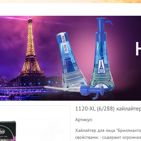
1120-XL (6/288) хайлай
Артикул:
Хайлайтер для лица "Бриллиант
свойствами: - содержит огромно