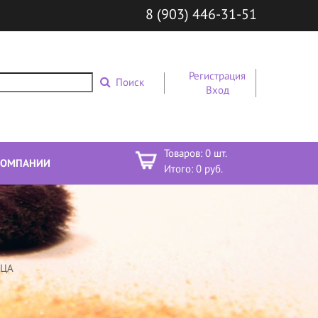
8 (903) 446-31-51
Регистрация
Поиск
Вход
Товаров:
0
шт.
КОМПАНИИ
Итого:
0
руб.
ИЦА