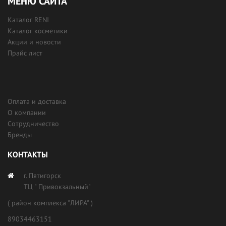
МЕНЮ САЙТА
Каталог RENI
Каталог косметики
Акции и новости
Прайс лист
Оплата и доставка
О компании
Сотрудничество
Бренды
КОНТАКТЫ
г. Пятигорск
ТЦ " Привокзальный"
( район комплекса "ЛИРА" )
89034463151