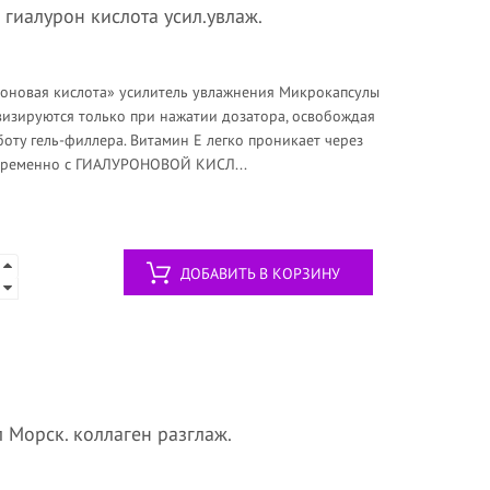
гиалурон кислота усил.увлаж.
роновая кислота» усилитель увлажнения Микрокапсулы
визируются только при нажатии дозатора, освобождая
боту гель-филлера. Витамин Е легко проникает через
овременно с ГИАЛУРОНОВОЙ КИСЛ...
ДОБАВИТЬ В КОРЗИНУ
 Морск. коллаген разглаж.