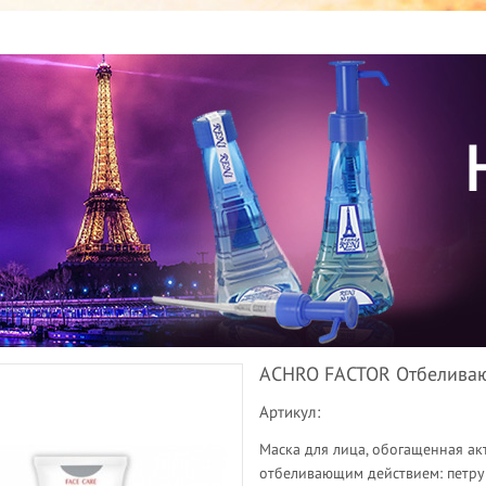
ACHRO FACTOR Отбеливаю
Артикул:
Маска для лица, обогащенная ак
отбеливающим действием: петруш