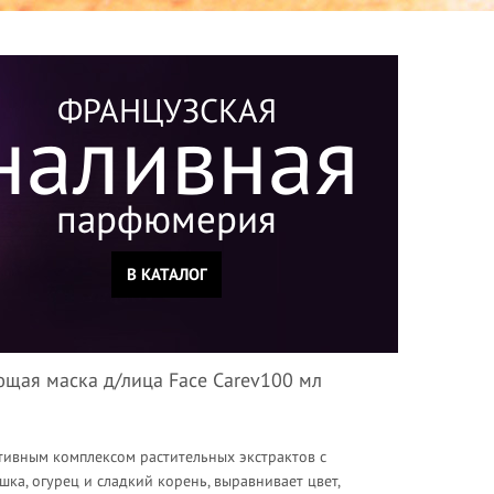
ФРАНЦУЗСКАЯ
наливная
парфюмерия
В КАТАЛОГ
щая маска д/лица Face Carev100 мл
тивным комплексом растительных экстрактов с
ка, огурец и сладкий корень, выравнивает цвет,