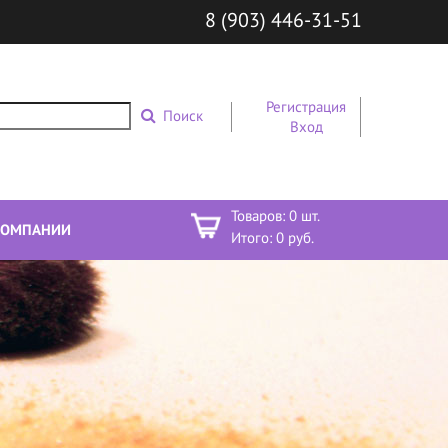
8 (903) 446-31-51
Регистрация
Поиск
Вход
Товаров:
0
шт.
КОМПАНИИ
Итого:
0
руб.