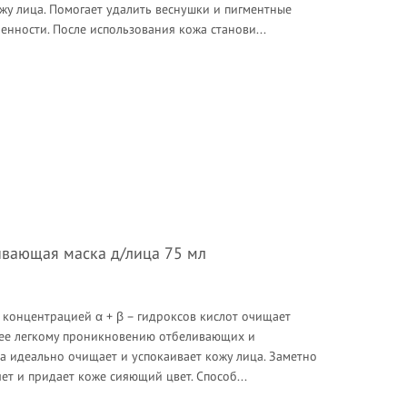
жу лица. Помогает удалить веснушки и пигментные
енности. После использования кожа станови...
вающая маска д/лица 75 мл
 концентрацией α + β – гидроксов кислот очищает
олее легкому проникновению отбеливающих и
а идеально очищает и успокаивает кожу лица. Заметно
ет и придает коже сияющий цвет. Способ...