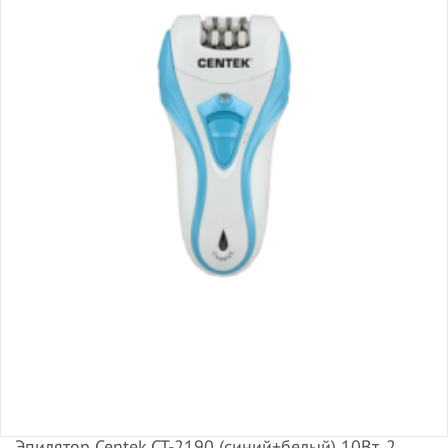
Эпилятор Centek CT-2190 (синий+белый) 10Вт, 2