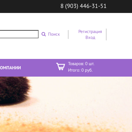
8 (903) 446-31-51
Регистрация
Поиск
Вход
Товаров:
0
шт.
КОМПАНИИ
Итого:
0
руб.