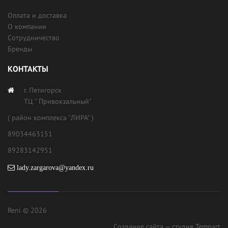
Оплата и доставка
О компании
Сотрудничество
Бренды
КОНТАКТЫ
г. Пятигорск
ТЦ " Привокзальный"
( район комплекса "ЛИРА" )
89034463151
89283142951
lady.zargarova@yandex.ru
Reni © 2026
Создание сайта
— студия Tempart