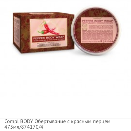
Compl BODY Обертывание с красным перцем
475мл/874170/4