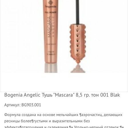
Bogenia Angelic Тушь "Mascara" 8,5 гр. тон 001 Blak
Артикул: BG903.001
Формула создана на основе мельчайших ¶аэрочастиц, делающих
ресницы более¶густыми и выразительными без
эффекта¶отягощения и склеивания.¶• Угольно-черный оттенок;¶•