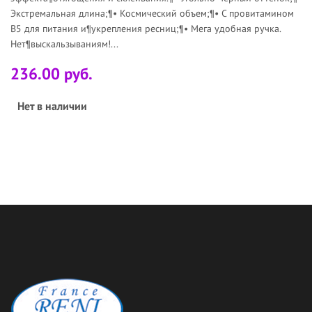
Экстремальная длина;¶• Космический объем;¶• С провитамином
В5 для питания и¶укрепления ресниц;¶• Мега удобная ручка.
Нет¶выскальзываниям!...
236.00 руб.
Нет в наличии