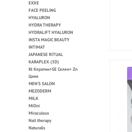
EXXE
FACE PEELING
HYALURON
HYDRA THERAPY
HYDRALIFT HYALURON
INSTA MAGIC BEAUTY
INTIMAT
JAPANESE RITUAL
KARAPLEX (3D)
Kt Кератин+SE Селен+ Zn
Цинк
MEN’S SALON
MEZODERM
MILK
MiOni
Miraculous
Nail therapy
Naturalis