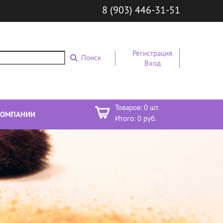
8 (903) 446-31-51
Регистрация
Поиск
Вход
Товаров:
0
шт.
КОМПАНИИ
Итого:
0
руб.