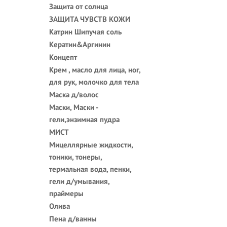
Защита от солнца
ЗАЩИТА ЧУВСТВ КОЖИ
Катрин Шипучая соль
Кератин&Аргинин
Концепт
Крем , масло для лица, ног,
для рук, молочко для тела
Маска д/волос
Маски, Маски -
гели,энзимная пудра
МИСТ
Мицеллярные жидкости,
тоники, тонеры,
термальная вода, пенки,
гели д/умывания,
праймеры
Олива
Пена д/ванны