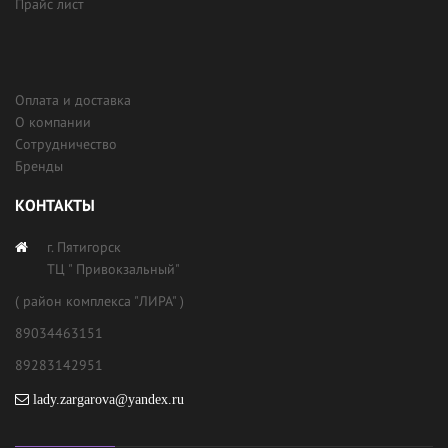
Прайс лист
Оплата и доставка
О компании
Сотрудничество
Бренды
КОНТАКТЫ
г. Пятигорск
ТЦ " Привокзальный"
( район комплекса "ЛИРА" )
89034463151
89283142951
lady.zargarova@yandex.ru