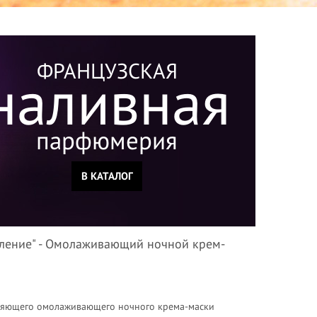
ФРАНЦУЗСКАЯ
наливная
парфюмерия
В КАТАЛОГ
вление" - Омолаживающий ночной крем-
яющего омолаживающего ночного крема-маски