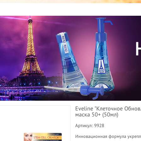
Eveline "Клеточное Обно
маска 50+ (50мл)
Артикул: 9928
Инновационная формула укрепл