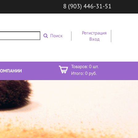
8 (903) 446-31-51
Регистрация
Поиск
Вход
Товаров:
0
шт.
КОМПАНИИ
Итого:
0
руб.
Е