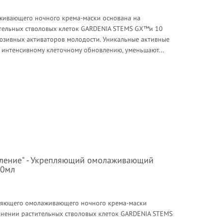
ивающего ночного крема-маски основана на
тельных стволовых клеток GARDENIA STEMS GX™и 10
юзивных активаторов молодости. Уникальные активные
 интенсивному клеточному обновлению, уменьшают...
вление" - Укрепляющий омолаживающий
50мл
яющего омолаживающего ночного крема-маски
нении растительных стволовых клеток GARDENIA STEMS