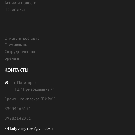
Акции и новости
Прайс лист
Оплата и доставка
О компании
Сотрудничество
Бренды
КОНТАКТЫ
г. Пятигорск
ТЦ " Привокзальный"
( район комплекса "ЛИРА" )
89034463151
89283142951
lady.zargarova@yandex.ru