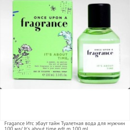
Fragance Итс эбаут тайм Туалетная вода для мужчин
100 мл/ It's about time edt m 100 ml