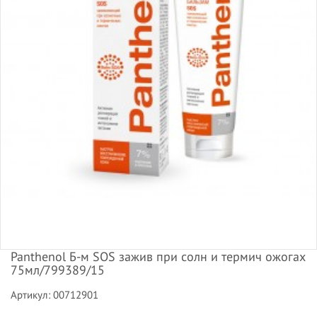
Panthenol Б-м SOS зажив при солн и термич ожогах
75мл/799389/15
Артикул: 00712901