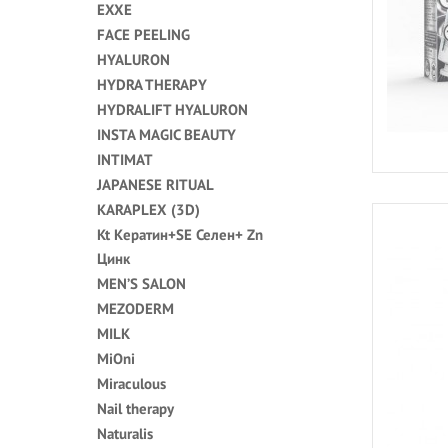
EXXE
FACE PEELING
HYALURON
HYDRA THERAPY
HYDRALIFT HYALURON
INSTA MAGIC BEAUTY
INTIMAT
JAPANESE RITUAL
KARAPLEX (3D)
Kt Кератин+SE Селен+ Zn
Цинк
MEN’S SALON
MEZODERM
MILK
MiOni
Miraculous
Nail therapy
Naturalis