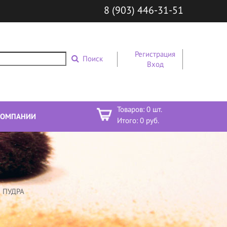
8 (903) 446-31-51
Регистрация
Поиск
Вход
Товаров:
0
шт.
КОМПАНИИ
Итого:
0
руб.
 ПУДРА