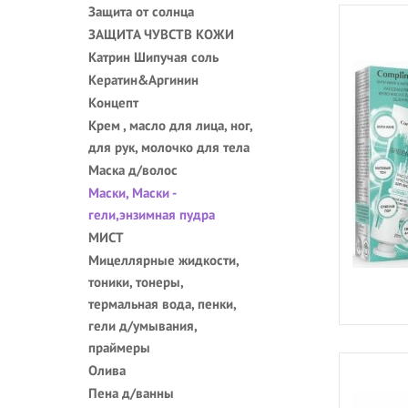
Защита от солнца
ЗАЩИТА ЧУВСТВ КОЖИ
Катрин Шипучая соль
Кератин&Аргинин
Концепт
Крем , масло для лица, ног,
для рук, молочко для тела
Маска д/волос
Маски, Маски -
гели,энзимная пудра
МИСТ
Мицеллярные жидкости,
тоники, тонеры,
термальная вода, пенки,
гели д/умывания,
праймеры
Олива
Пена д/ванны