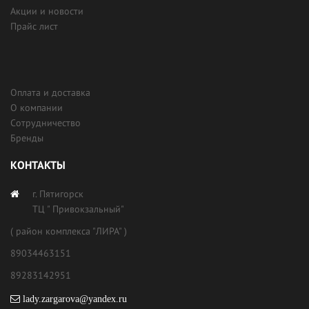
Акции и новости
Прайс лист
Оплата и доставка
О компании
Сотрудничество
Бренды
КОНТАКТЫ
г. Пятигорск
ТЦ " Привокзальный"
( район комплекса "ЛИРА" )
89034463151
89283142951
lady.zargarova@yandex.ru