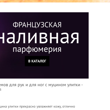
ФРАНЦУЗСКАЯ
наливная
парфюмерия
В КАТАЛОГ
мов для рук и для ног с муцином улитки -
л
уцина улитки прекрасно увлажняет кожу, отлично