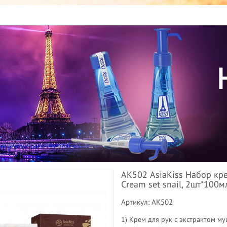
АК502 AsiaKiss Набор кре
Cream set snail, 2шт*100м
Артикул: АК502
1) Крем для рук с экстрактом м