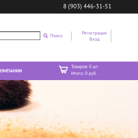
8 (903) 446-31-51
Регистрация
Поиск
Вход
Товаров:
0
шт.
КОМПАНИИ
Итого:
0
руб.