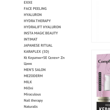
EXXE
FACE PEELING
HYALURON
HYDRA THERAPY
HYDRALIFT HYALURON
INSTA MAGIC BEAUTY
INTIMAT
JAPANESE RITUAL
KARAPLEX (3D)
Kt Кератин+SE Селен+ Zn
Цинк
MEN’S SALON
MEZODERM
MILK
MiOni
Miraculous
Nail therapy
Naturalis