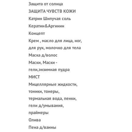
Защита от солнца
ЗАЩИТА ЧУВСТВ КОЖИ
Катрин Шипучая соль
Кератин&Аргинин
Концепт
Крем , масло для лица, ног,
для рук, молочко для тела
Маска д/волос
Маски, Маски -
гели,энзимная пудра
МИСТ
Мицеллярные жидкости,
тоники, тонеры,
термальная вода, пенки,
гели д/умывания,
праймеры
Олива
Пена д/ванны