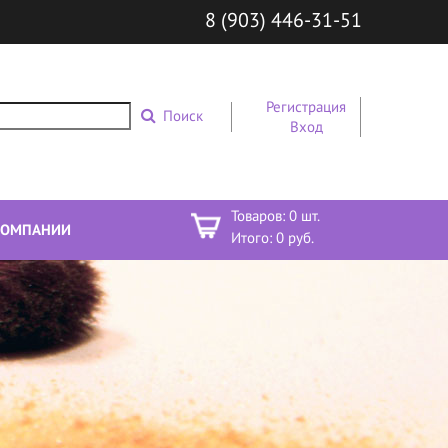
8 (903) 446-31-51
Регистрация
Поиск
Вход
Товаров:
0
шт.
КОМПАНИИ
Итого:
0
руб.