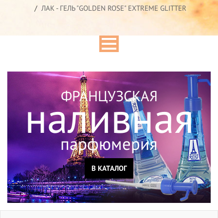
ЛАК - ГЕЛЬ "GOLDEN ROSE" EXTREME GLITTER
ФРАНЦУЗСКАЯ
наливная
парфюмерия
В КАТАЛОГ