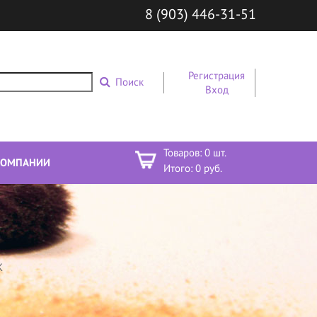
8 (903) 446-31-51
Регистрация
Поиск
Вход
Товаров:
0
шт.
КОМПАНИИ
Итого:
0
руб.
К