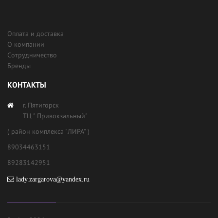
Оплата и доставка
О компании
Сотрудничество
Бренды
КОНТАКТЫ
г. Пятигорск
ТЦ " Привокзальный"
( район комплекса "ЛИРА" )
89034463151
89283142951
lady.zargarova@yandex.ru