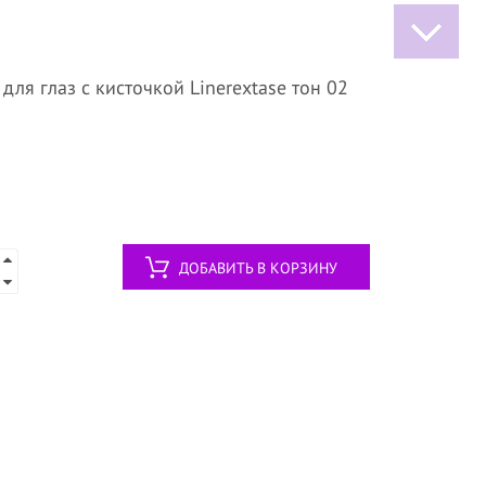
ля глаз с кисточкой Linerextase тон 02
ДОБАВИТЬ В КОРЗИНУ