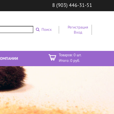
8 (903) 446-31-51
Регистрация
Поиск
Вход
Товаров:
0
шт.
КОМПАНИИ
Итого:
0
руб.