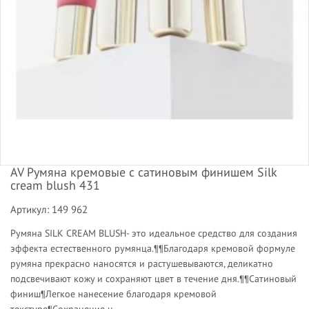
AV Румяна кремовые с сатиновым финишем Silk
cream blush 431
Артикул: 149 962
Румяна SILK CREAM BLUSH- это идеальное средство для создания
эффекта естественного румянца.¶¶Благодаря кремовой формуле
румяна прекрасно наносятся и растушевываются, деликатно
подсвечивают кожу и сохраняют цвет в течение дня.¶¶Сатиновый
финиш¶Легкое нанесение благодаря кремовой
текстуре¶Сохранение ц...