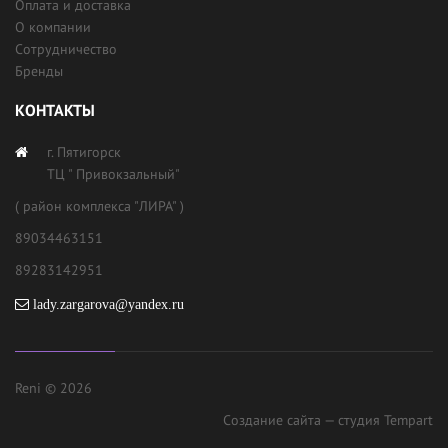
Оплата и доставка
О компании
Сотрудничество
Бренды
КОНТАКТЫ
г. Пятигорск
ТЦ " Привокзальный"
( район комплекса "ЛИРА" )
89034463151
89283142951
lady.zargarova@yandex.ru
Reni © 2026
Создание сайта
— студия Tempart