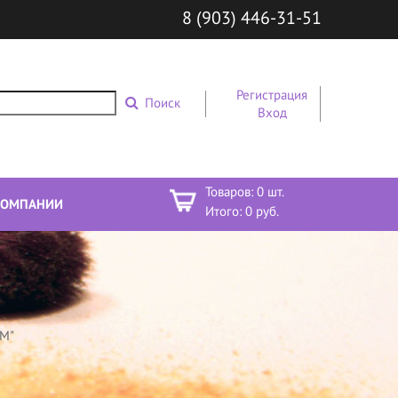
8 (903) 446-31-51
Регистрация
Поиск
Вход
Товаров:
0
шт.
КОМПАНИИ
Итого:
0
руб.
RM"