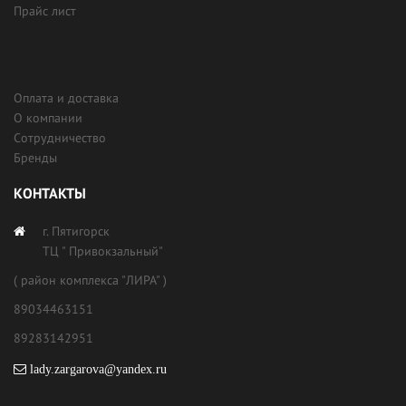
Прайс лист
Оплата и доставка
О компании
Сотрудничество
Бренды
КОНТАКТЫ
г. Пятигорск
ТЦ " Привокзальный"
( район комплекса "ЛИРА" )
89034463151
89283142951
lady.zargarova@yandex.ru