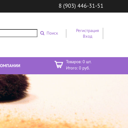
8 (903) 446-31-51
Регистрация
Поиск
Вход
Товаров:
0
шт.
КОМПАНИИ
Итого:
0
руб.