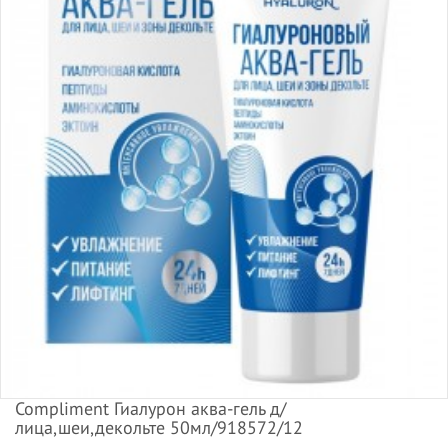
Compliment Гиалурон аква-гель д/
лица,шеи,декольте 50мл/918572/12