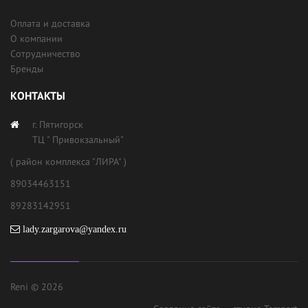
Оплата и доставка
О компании
Сотрудничество
Бренды
КОНТАКТЫ
г. Пятигорск
ТЦ " Привокзальный"
( район комплекса "ЛИРА" )
89034463151
89283142951
lady.zargarova@yandex.ru
Reni © 2026