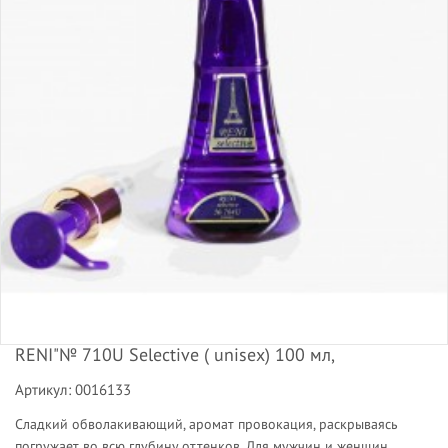
RENI"№ 710U Selective ( unisex) 100 мл,
Артикул: 0016133
Сладкий обволакивающий, аромат провокация, раскрываясь
погружает во всю глубину оттенков. Для мужчин и женщин,