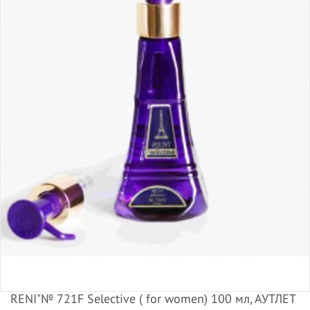
RENI"№ 721F Selective ( for women) 100 мл, АУТЛЕТ