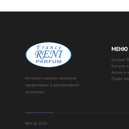
МЕНЮ 
Каталог 
Каталог 
Акции и 
Интернет-магазин наливной
Прайс ли
парфюмерии и декоративной
косметики
Reni © 2026