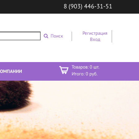
8 (903) 446-31-51
Регистрация
Поиск
Вход
Товаров:
0
шт.
КОМПАНИИ
Итого:
0
руб.