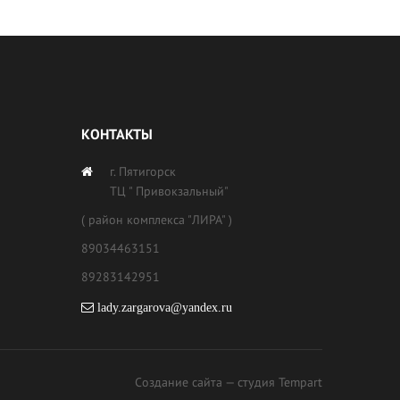
КОНТАКТЫ
г. Пятигорск
ТЦ " Привокзальный"
( район комплекса "ЛИРА" )
89034463151
89283142951
lady.zargarova@yandex.ru
Создание сайта
— студия Tempart