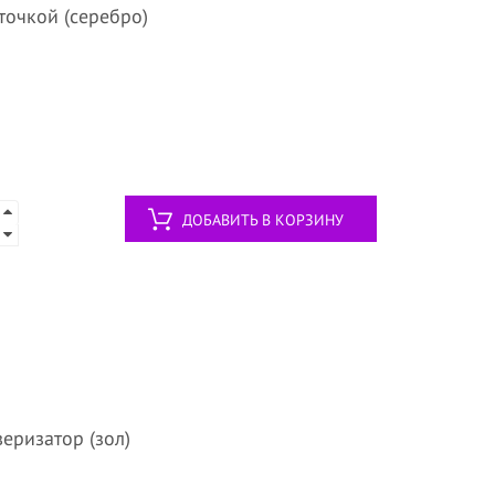
сточкой (серебро)
ДОБАВИТЬ В КОРЗИНУ
веризатор (зол)