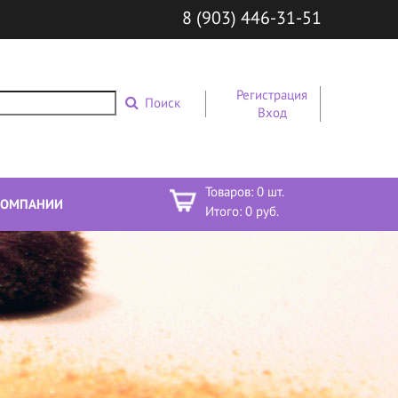
8 (903) 446-31-51
Регистрация
Поиск
Вход
Товаров:
0
шт.
КОМПАНИИ
Итого:
0
руб.