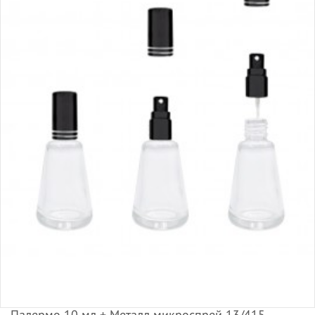
Палермо 10 мл + Металл микроспрей 13/415