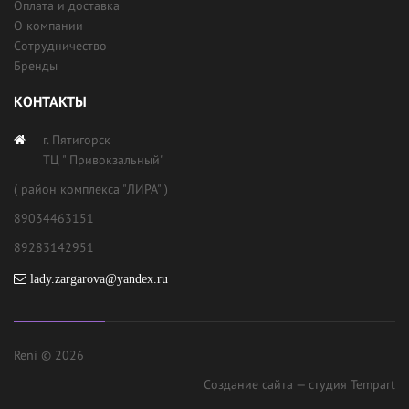
Оплата и доставка
О компании
Сотрудничество
Бренды
КОНТАКТЫ
г. Пятигорск
ТЦ " Привокзальный"
( район комплекса "ЛИРА" )
89034463151
89283142951
lady.zargarova@yandex.ru
Reni © 2026
Создание сайта
— студия Tempart