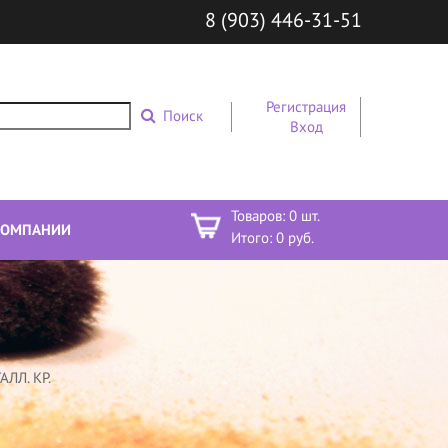
8 (903) 446-31-51
Регистрация
Поиск
Вход
Товаров:
0
шт.
КОМПАНИИ
Итого:
0
руб.
ЛЛ. КР.