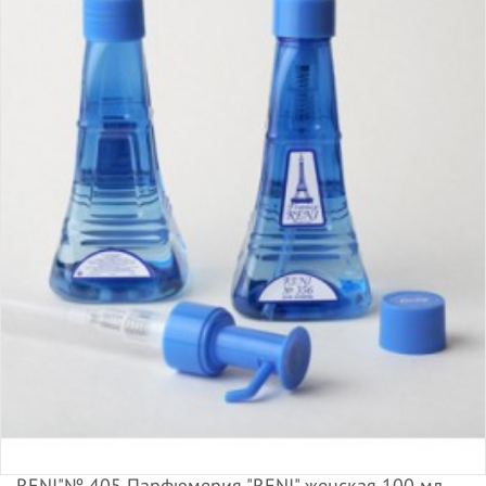
RENI"№ 405 Парфюмерия "RENI" женская 100 мл,